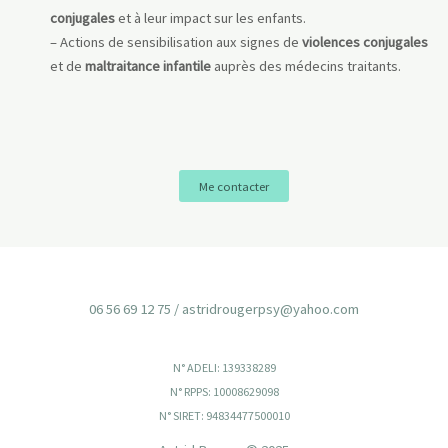
conjugales
et à leur impact sur les enfants.
– Actions de sensibilisation aux signes de
violences conjugales
et de
maltraitance infantile
auprès des médecins traitants.
Me contacter
06 56 69 12 75 /
astridrougerpsy@yahoo.com
N° ADELI: 139338289
N° RPPS: 10008629098
N° SIRET: 94834477500010